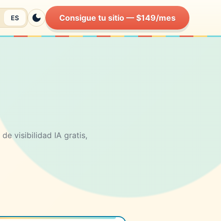
Consigue tu sitio — $149/mes
ES
Switch to Dark Mode
e visibilidad IA gratis,