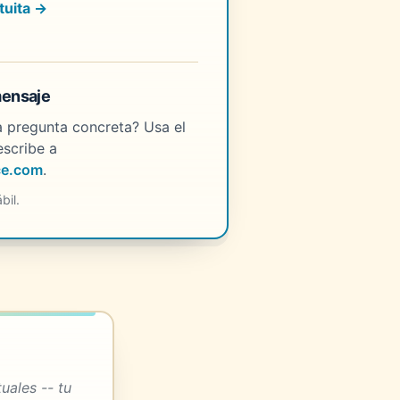
tuita →
mensaje
a pregunta concreta? Usa el
escribe a
ce.com
.
bil.
uales -- tu