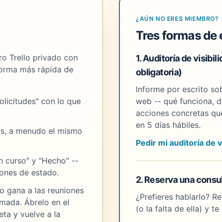
¿AÚN NO ERES MIEMBRO?
Tres formas de
o Trello privado con
1. Auditoría de visibil
 forma más rápida de
obligatoria)
Informe por escrito so
olicitudes" con lo que
web -- qué funciona, d
acciones concretas qu
en 5 días hábiles.
s, a menudo el mismo
Pedir mi auditoría de v
n curso" y "Hecho" --
iones de estado.
2. Reserva una consul
o gana a las reuniones
¿Prefieres hablarlo? R
mada. Ábrelo en el
(o la falta de ella) y 
jeta y vuelve a la